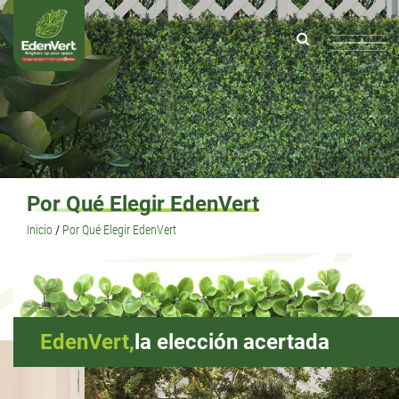
Por Qué Elegir EdenVert
Inicio
/
Por Qué Elegir EdenVert
EdenVert,
la elección acertada