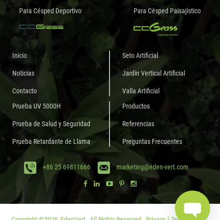
Para Césped Deportivo
Para Césped Paisajístico
Inicio
Seto Artificial
Noticias
Jardín Vertical Artificial
Contacto
Valla Artificial
Prueba UV 5000H
Productos
Prueba de Salud y Seguridad
Referencias
Prueba Retardante de Llama
Preguntas Frecuentes
+86 25 69811666
marketing@eden-vert.com
Copyright ©
2026
EdenVert.
All Rights Reserved.
Privacy
Terms of Use