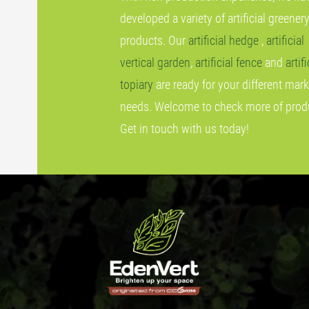
developed a variety of artificial greener
products. Our
artificial hedge
,
artificial
vertical garden
,
artificial fence
and
artifi
topiary
are ready for your different mark
needs. Welcome to check more of prod
Get in touch with us today!