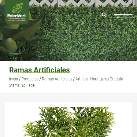
Ramas Artificiales
Inicio
/
Productos
/
Ramas Artificiales
/
Artificial Houttuynia Cordata
Stems No Fade