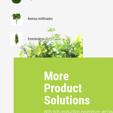
Ramas Artificiales
Enredaderas Artificiales
More
Product
Solutions
With rich production experience, we ha