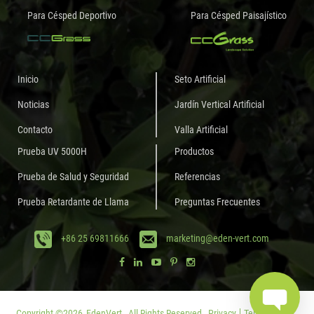
Para Césped Deportivo
Para Césped Paisajístico
Inicio
Seto Artificial
Noticias
Jardín Vertical Artificial
Contacto
Valla Artificial
Prueba UV 5000H
Productos
Prueba de Salud y Seguridad
Referencias
Prueba Retardante de Llama
Preguntas Frecuentes
+86 25 69811666
marketing@eden-vert.com
Copyright ©
2026
EdenVert.
All Rights Reserved.
Privacy
Terms of Use