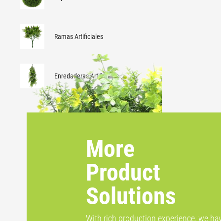
Ramas Artificiales
Enredaderas Artificiales
More
Product
Solutions
With rich production experience, we ha