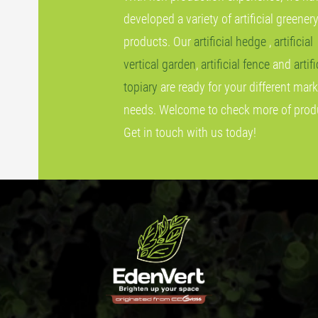
developed a variety of artificial greener
products. Our
artificial hedge
,
artificial
vertical garden
,
artificial fence
and
artifi
topiary
are ready for your different mark
needs. Welcome to check more of prod
Get in touch with us today!