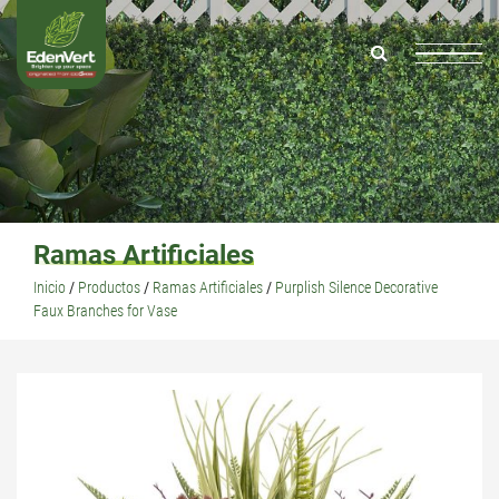
Ramas Artificiales
Inicio
/
Productos
/
Ramas Artificiales
/
Purplish Silence Decorative
Faux Branches for Vase