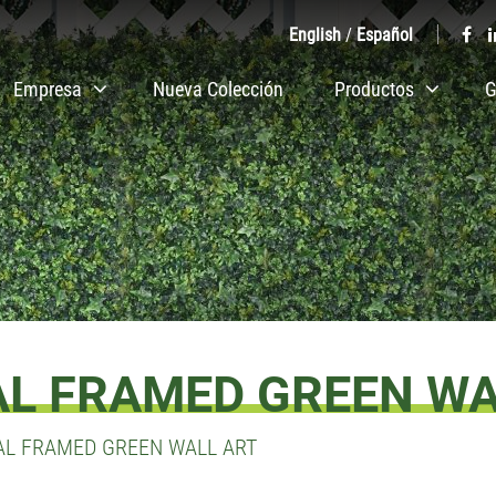
English
/
Español
Empresa
Nueva Colección
Productos
G
IAL FRAMED GREEN W
IAL FRAMED GREEN WALL ART