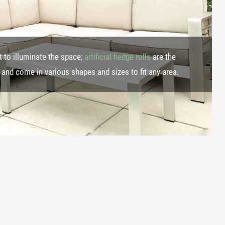
t to illuminate the space;
artificial hedge rolls
are the
n and come in various shapes and sizes to fit any area.