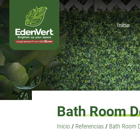
Inicio
Bath Room De
Inicio
/
Referencias
/
Bath Room De