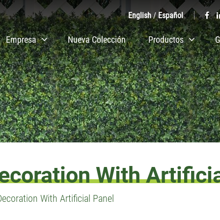
English
/
Español
Empresa
Nueva Colección
Productos
G
coration With Artifici
coration With Artificial Panel